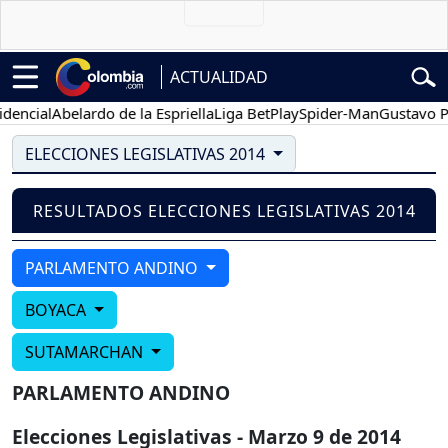
ACTUALIDAD
encial
Abelardo de la Espriella
Liga BetPlay
Spider-Man
Gustavo Pe
ELECCIONES LEGISLATIVAS 2014
RESULTADOS ELECCIONES LEGISLATIVAS 2014
PARLAMENTO ANDINO
BOYACA
SUTAMARCHAN
PARLAMENTO ANDINO
Elecciones Legislativas - Marzo 9 de 2014