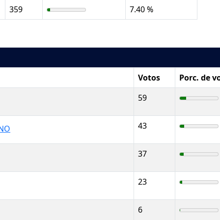
359
7.40 %
Votos
Porc. de v
59
43
ANO
37
23
6