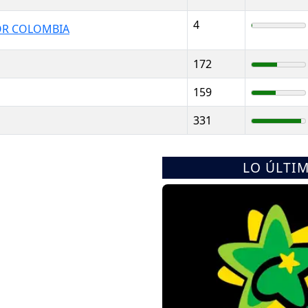
4
POR COLOMBIA
172
159
331
LO ÚLTI