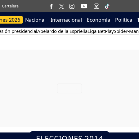
Cartelera
ones 2026
Nacional
Internacional
Economía
Política
sión presidencial
Abelardo de la Espriella
Liga BetPlay
Spider-Man
ELECCIONES 2014