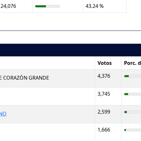
24,076
43.24 %
Votos
Porc. 
4,376
E CORAZÓN GRANDE
3,745
2,599
ANO
1,666