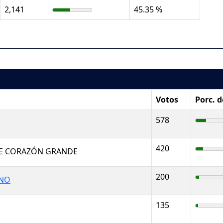
2,141
45.35 %
Votos
Porc. 
578
420
E CORAZÓN GRANDE
200
ANO
135