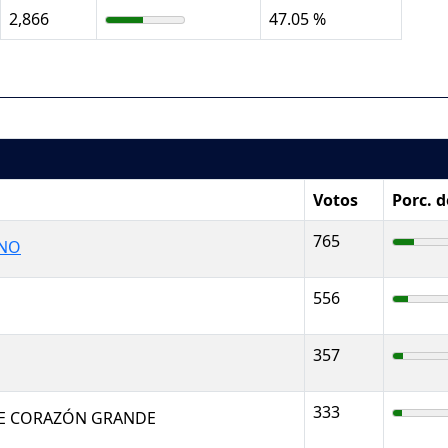
2,866
47.05 %
Votos
Porc. 
765
ANO
556
357
333
E CORAZÓN GRANDE