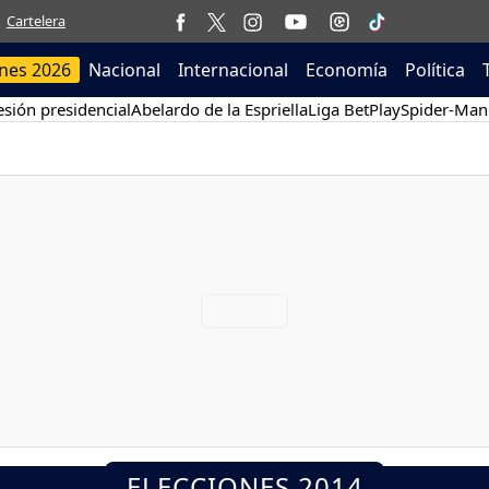
Cartelera
ones 2026
Nacional
Internacional
Economía
Política
sión presidencial
Abelardo de la Espriella
Liga BetPlay
Spider-Man
ELECCIONES 2014