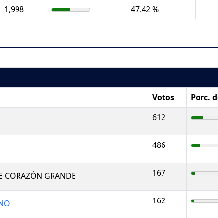
1,998
47.42 %
Votos
Porc. 
612
486
167
E CORAZÓN GRANDE
162
ANO