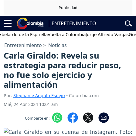
ENTRETENIMIENTO
do de la Espriella
Vuelta a Colombia
Jorge Alfredo Vargas
Gustavo
Entretenimiento
Noticias
Carla Giraldo: Revela su
estrategia para reducir peso,
no fue solo ejercicio y
alimentación
Por:
Stephanie Angulo Espejo
• Colombia.com
Mié, 24 Abr 2024 10:01 am
Comparte en: