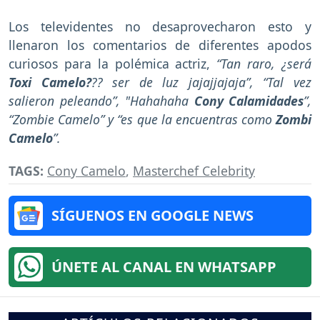
Los televidentes no desaprovecharon esto y
llenaron los comentarios de diferentes apodos
curiosos para la polémica actriz,
“Tan raro, ¿será
Toxi Camelo?
?? ser de luz jajajjajaja”, “Tal vez
salieron peleando”, "Hahahaha
Cony Calamidades
”,
“Zombie Camelo” y “es que la encuentras como
Zombi
Camelo
”.
TAGS:
Cony Camelo
,
Masterchef Celebrity
SÍGUENOS EN GOOGLE NEWS
ÚNETE AL CANAL EN WHATSAPP