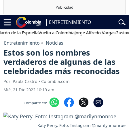
ENTRETENIMIENTO
e la Espriella
Vuelta a Colombia
Jorge Alfredo Vargas
Gustavo Pet
Entretenimiento
Noticias
Estos son los nombres
verdaderos de algunas de las
celebridades más reconocidas
Por: Paula Castro • Colombia.com
Mié, 21 Dic 2022 10:19 am
Comparte en:
Katy Perry. Foto: Instagram @marilynmonroe