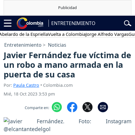
ENTRETENIMIENTO
do de la Espriella
Vuelta a Colombia
Jorge Alfredo Vargas
Gustavo 
Entretenimiento
Noticias
Javier Fernández fue víctima de
un robo a mano armada en la
puerta de su casa
Por:
Paula Castro
• Colombia.com
Mié, 18 Oct 2023 3:53 pm
Comparte en: