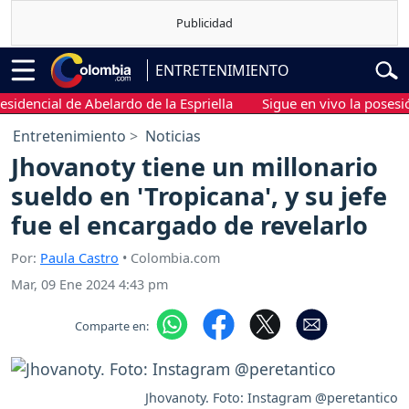
ENTRETENIMIENTO
cial de Abelardo de la Espriella
Sigue en vivo la posesión pre
Entretenimiento
Noticias
Jhovanoty tiene un millonario
sueldo en 'Tropicana', y su jefe
fue el encargado de revelarlo
Por:
Paula Castro
• Colombia.com
Mar, 09 Ene 2024 4:43 pm
Comparte en:
Jhovanoty. Foto: Instagram @peretantico