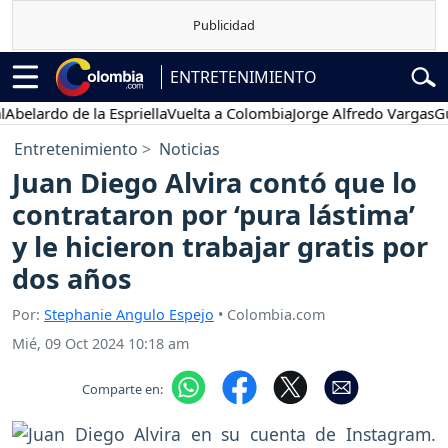
ENTRETENIMIENTO
rdo de la Espriella
Vuelta a Colombia
Jorge Alfredo Vargas
Gustav
Entretenimiento
Noticias
Juan Diego Alvira contó que lo
contrataron por ‘pura lástima’
y le hicieron trabajar gratis por
dos años
Por:
Stephanie Angulo Espejo
• Colombia.com
Mié, 09 Oct 2024 10:18 am
Comparte en: