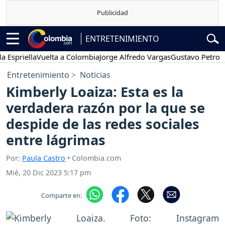
ENTRETENIMIENTO
iella
Vuelta a Colombia
Jorge Alfredo Vargas
Gustavo Petro
Pose
Entretenimiento
Noticias
Kimberly Loaiza: Esta es la
verdadera razón por la que se
despide de las redes sociales
entre lágrimas
Por:
Paula Castro
• Colombia.com
Mié, 20 Dic 2023 5:17 pm
Comparte en: