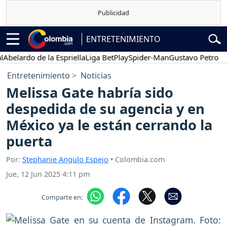
ENTRETENIMIENTO
ardo de la Espriella
Liga BetPlay
Spider-Man
Gustavo Petro
Poses
Entretenimiento
Noticias
Melissa Gate habría sido
despedida de su agencia y en
México ya le están cerrando la
puerta
Por:
Stephanie Angulo Espejo
• Colombia.com
Jue, 12 Jun 2025 4:11 pm
Comparte en: