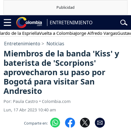
ENTRETENIMIENTO
de la Espriella
Vuelta a Colombia
Jorge Alfredo Vargas
Gustavo Pet
Entretenimiento
Noticias
Miembros de la banda 'Kiss' y
baterista de 'Scorpions'
aprovecharon su paso por
Bogotá para visitar San
Andresito
Por: Paula Castro • Colombia.com
Lun, 17 Abr 2023 10:40 am
Comparte en: