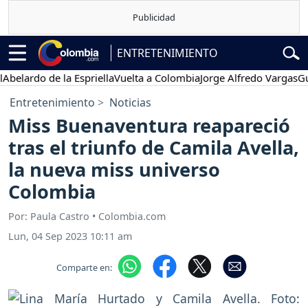
ENTRETENIMIENTO
rdo de la Espriella
Vuelta a Colombia
Jorge Alfredo Vargas
Gustavo
Entretenimiento
Noticias
Miss Buenaventura reapareció
tras el triunfo de Camila Avella,
la nueva miss universo
Colombia
Por: Paula Castro • Colombia.com
Lun, 04 Sep 2023 10:11 am
Comparte en: