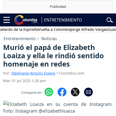
ENTRETENIMIENTO
 de la Espriella
Vuelta a Colombia
Jorge Alfredo Vargas
Gustavo P
Entretenimiento
Noticias
Murió el papá de Elizabeth
Loaiza y ella le rindió sentido
homenaje en redes
Por:
Stephanie Angulo Espejo
• Colombia.com
Mar, 01 Jul 2025 1:28 pm
Comparte en: