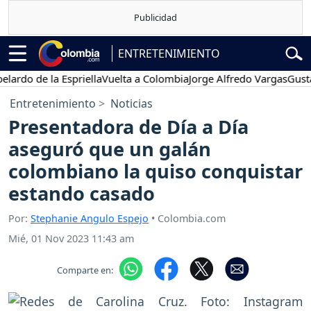
ENTRETENIMIENTO
o de la Espriella
Vuelta a Colombia
Jorge Alfredo Vargas
Gustavo P
Entretenimiento
Noticias
Presentadora de Día a Día
aseguró que un galán
colombiano la quiso conquistar
estando casado
Por:
Stephanie Angulo Espejo
• Colombia.com
Mié, 01 Nov 2023 11:43 am
Comparte en: