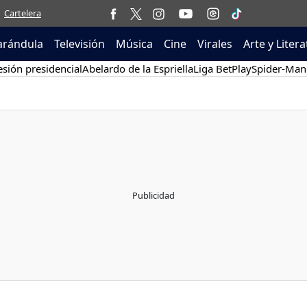
Cartelera
arándula
Televisión
Música
Cine
Virales
Arte y Liter
sión presidencial
Abelardo de la Espriella
Liga BetPlay
Spider-Man