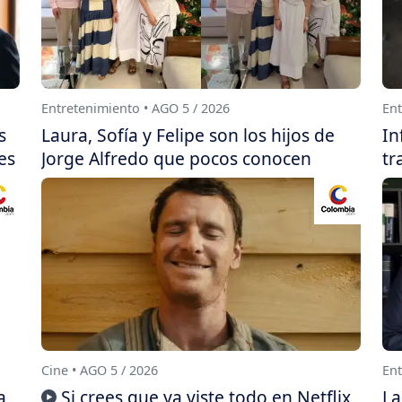
Entretenimiento • AGO 5 / 2026
Ent
s
Laura, Sofía y Felipe son los hijos de
In
es
Jorge Alfredo que pocos conocen
tr
Cine • AGO 5 / 2026
Ent
a
Si crees que ya viste todo en Netflix,
La