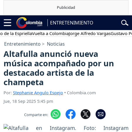
ENTRETENIMIENTO
 Espriella
Vuelta a Colombia
Jorge Alfredo Vargas
Gustavo Petro
Entretenimiento
Noticias
Altafulla anunció nueva
música acompañado por un
destacado artista de la
champeta
Por:
Stephanie Angulo Espejo
• Colombia.com
Jue, 18 Sep 2025 5:45 pm
Comparte en: