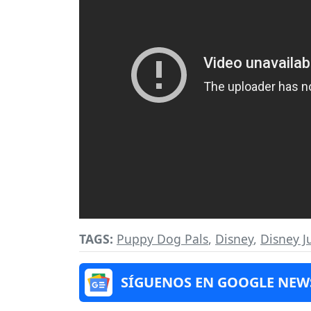
TAGS:
Puppy Dog Pals
,
Disney
,
Disney J
SÍGUENOS EN GOOGLE NEW