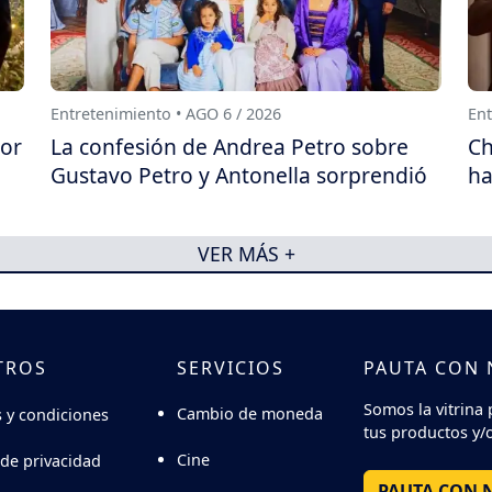
Entretenimiento • AGO 6 / 2026
Ent
por
La confesión de Andrea Petro sobre
Ch
Gustavo Petro y Antonella sorprendió
ha
VER MÁS +
TROS
SERVICIOS
PAUTA CON
Somos la vitrina 
Cambio de moneda
 y condiciones
tus productos y/o
Cine
 de privacidad
PAUTA CON 