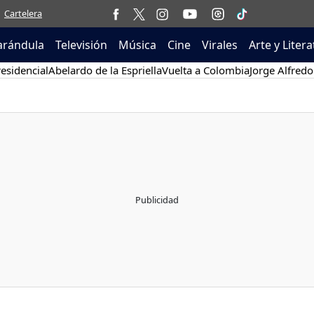
Cartelera
arándula
Televisión
Música
Cine
Virales
Arte y Liter
esidencial
Abelardo de la Espriella
Vuelta a Colombia
Jorge Alfredo