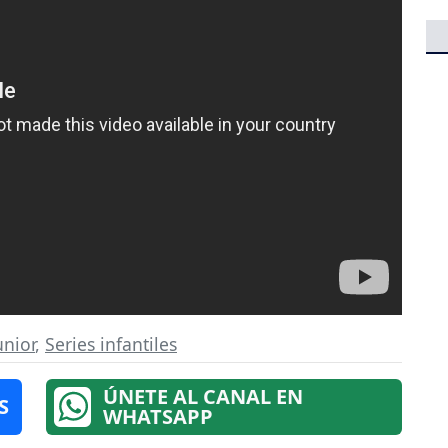
unior
,
Series infantiles
ÚNETE AL CANAL EN
S
WHATSAPP