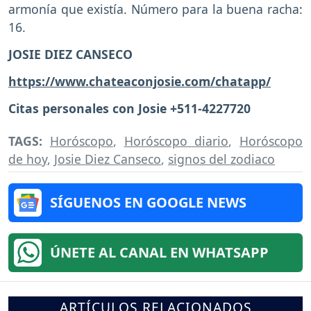
armonía que existía. Número para la buena racha:
16.
JOSIE DIEZ CANSECO
https://www.chateaconjosie.com/chatapp/
Citas personales con Josie +511-4227720
TAGS:
Horóscopo
,
Horóscopo diario
,
Horóscopo
de hoy
,
Josie Diez Canseco
,
signos del zodiaco
SÍGUENOS EN GOOGLE NEWS
ÚNETE AL CANAL EN WHATSAPP
ARTÍCULOS RELACIONADOS