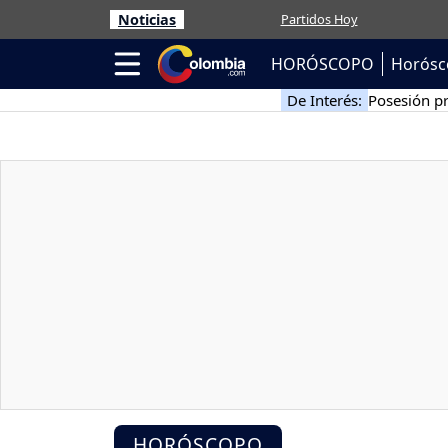
Noticias
Partidos Hoy
HORÓSCOPO
Horósc
De Interés:
Posesión pr
HORÓSCOPO