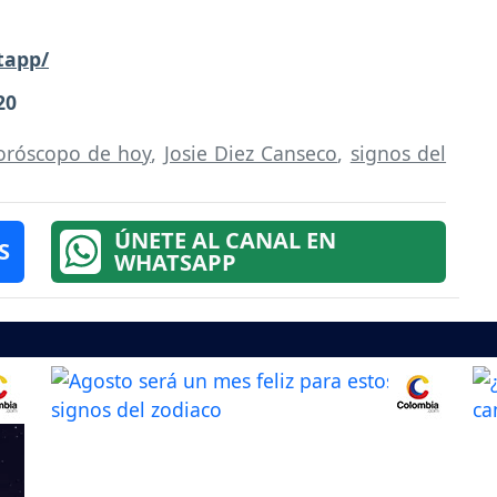
tapp/
20
oróscopo de hoy
,
Josie Diez Canseco
,
signos del
ÚNETE AL CANAL EN
S
WHATSAPP