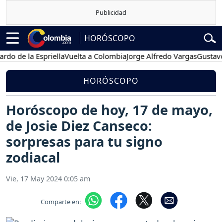
HORÓSCOPO
 la Espriella
Vuelta a Colombia
Jorge Alfredo Vargas
Gustavo Petr
HORÓSCOPO
Horóscopo de hoy, 17 de mayo,
de Josie Diez Canseco:
sorpresas para tu signo
zodiacal
Vie, 17 May 2024 0:05 am
Comparte en: