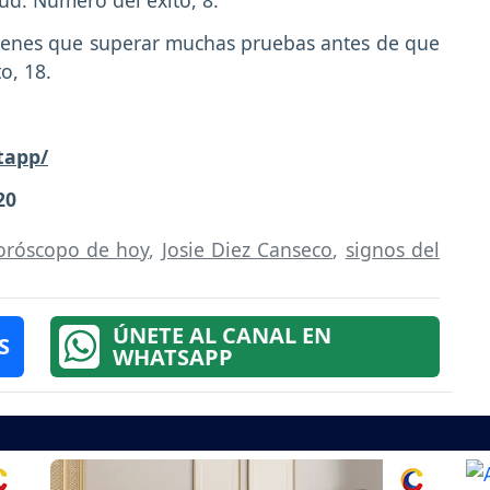
ud. Número del éxito, 8.
tienes que superar muchas pruebas antes de que
o, 18.
tapp/
20
oróscopo de hoy
,
Josie Diez Canseco
,
signos del
ÚNETE AL CANAL EN
S
WHATSAPP