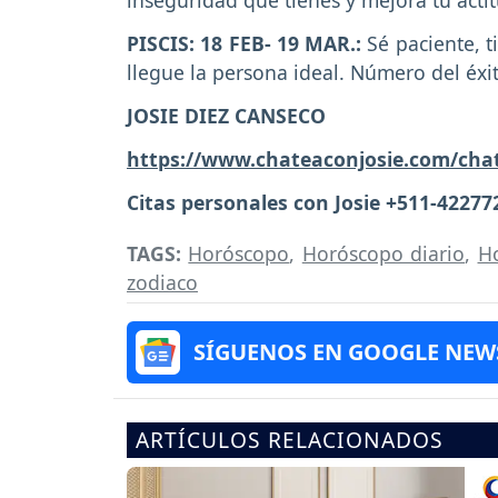
inseguridad que tienes y mejora tu actit
PISCIS: 18 FEB- 19 MAR.:
Sé paciente, 
llegue la persona ideal. Número del éxit
JOSIE DIEZ CANSECO
https://www.chateaconjosie.com/cha
Citas personales con Josie +511-42277
TAGS:
Horóscopo
,
Horóscopo diario
,
H
zodiaco
SÍGUENOS EN GOOGLE NEW
ARTÍCULOS RELACIONADOS