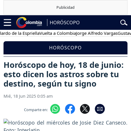
HORÓSCOPO
 la Espriella
Vuelta a Colombia
Jorge Alfredo Vargas
Gustavo Petro
HORÓSCOPO
Horóscopo de hoy, 18 de junio:
esto dicen los astros sobre tu
destino, según tu signo
Mié, 18 Jun 2025 0:05 am
Comparte en: