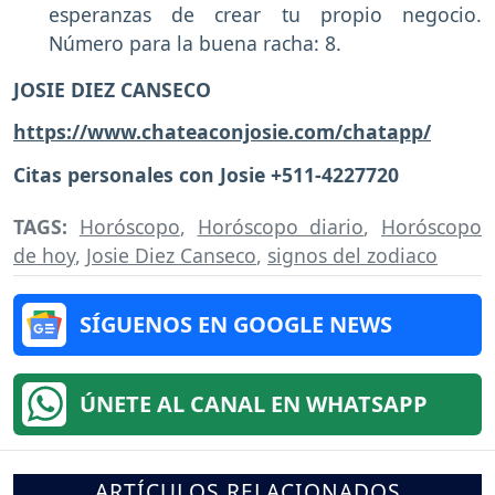
esperanzas de crear tu propio negocio.
Número para la buena racha: 8.
JOSIE DIEZ CANSECO
https://www.chateaconjosie.com/chatapp/
Citas personales con Josie +511-4227720
TAGS:
Horóscopo
,
Horóscopo diario
,
Horóscopo
de hoy
,
Josie Diez Canseco
,
signos del zodiaco
SÍGUENOS EN GOOGLE NEWS
ÚNETE AL CANAL EN WHATSAPP
ARTÍCULOS RELACIONADOS