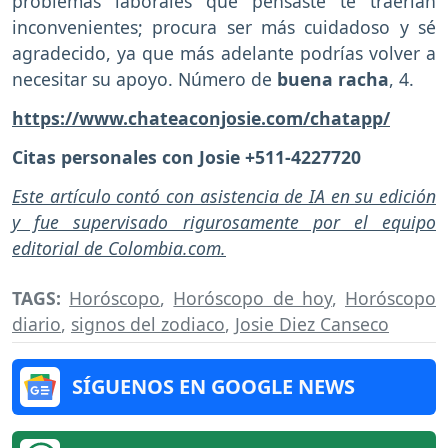
problemas laborales que pensaste te traerían
inconvenientes; procura ser más cuidadoso y sé
agradecido, ya que más adelante podrías volver a
necesitar su apoyo. Número de
buena racha
, 4.
https://www.chateaconjosie.com/chatapp/
Citas personales con Josie +511-4227720
Este artículo contó con asistencia de IA en su edición
y fue supervisado rigurosamente por el equipo
editorial de Colombia.com.
TAGS:
Horóscopo
,
Horóscopo de hoy
,
Horóscopo
diario
,
signos del zodiaco
,
Josie Diez Canseco
SÍGUENOS EN GOOGLE NEWS