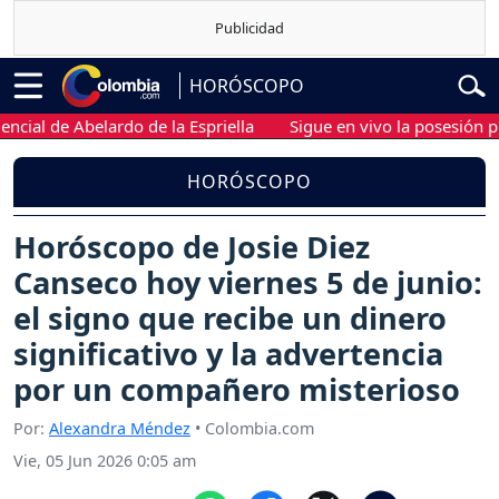
HORÓSCOPO
 de Abelardo de la Espriella
Sigue en vivo la posesión presiden
HORÓSCOPO
Horóscopo de Josie Diez
Canseco hoy viernes 5 de junio:
el signo que recibe un dinero
significativo y la advertencia
por un compañero misterioso
Por:
Alexandra Méndez
• Colombia.com
Vie, 05 Jun 2026 0:05 am