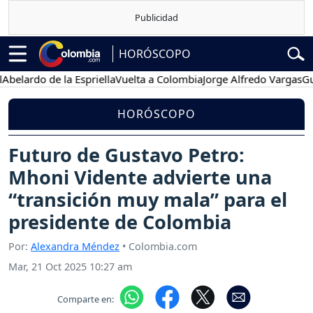
HORÓSCOPO
do de la Espriella
Vuelta a Colombia
Jorge Alfredo Vargas
Gustavo
HORÓSCOPO
Futuro de Gustavo Petro:
Mhoni Vidente advierte una
“transición muy mala” para el
presidente de Colombia
Por:
Alexandra Méndez
• Colombia.com
Mar, 21 Oct 2025 10:27 am
Comparte en: