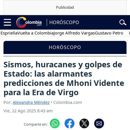
HORÓSCOPO
lla
Vuelta a Colombia
Jorge Alfredo Vargas
Gustavo Petro
Posesi
HORÓSCOPO
Sismos, huracanes y golpes de
Estado: las alarmantes
predicciones de Mhoni Vidente
para la Era de Virgo
Por:
Alexandra Méndez
• Colombia.com
Vie, 22 Ago 2025 8:43 am
Comparte en: