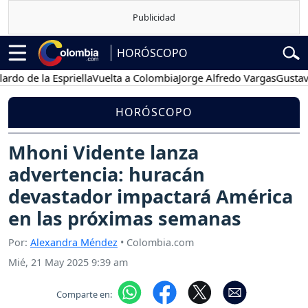
HORÓSCOPO
e la Espriella
Vuelta a Colombia
Jorge Alfredo Vargas
Gustavo Pet
HORÓSCOPO
Mhoni Vidente lanza
advertencia: huracán
devastador impactará América
en las próximas semanas
Por:
Alexandra Méndez
• Colombia.com
Mié, 21 May 2025 9:39 am
Comparte en: