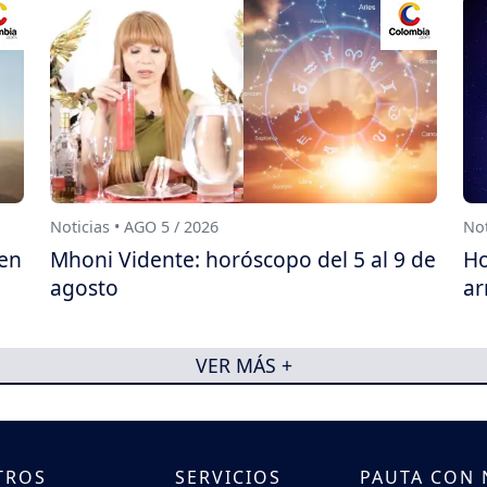
Noticias • AGO 5 / 2026
Not
 en
Mhoni Vidente: horóscopo del 5 al 9 de
Ho
agosto
ar
VER MÁS +
TROS
SERVICIOS
PAUTA CON