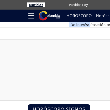
Noticias
Partidos Hoy
HORÓSCOPO
Horósc
De Interés:
Posesión pr
HORÓSCOPO SIGNOS