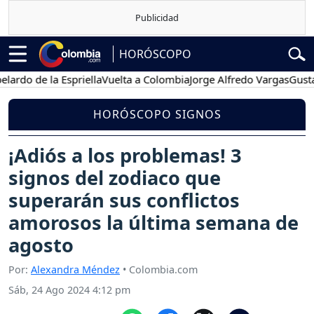
HORÓSCOPO
 de la Espriella
Vuelta a Colombia
Jorge Alfredo Vargas
Gustavo Pe
HORÓSCOPO SIGNOS
¡Adiós a los problemas! 3
signos del zodiaco que
superarán sus conflictos
amorosos la última semana de
agosto
Por:
Alexandra Méndez
• Colombia.com
Sáb, 24 Ago 2024 4:12 pm