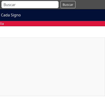
Buscar
 Cada Signo
lla