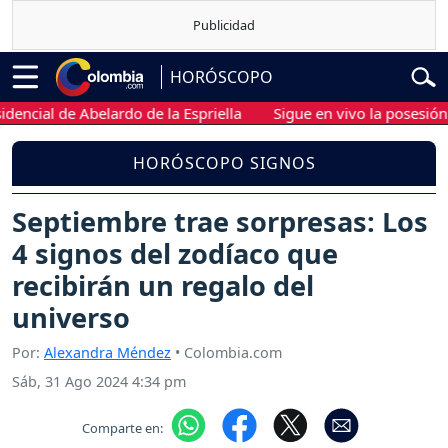
HORÓSCOPO
ial de Abelardo de la Espriella
Sigue en vivo la posesión presi
HORÓSCOPO SIGNOS
Septiembre trae sorpresas: Los
4 signos del zodíaco que
recibirán un regalo del
universo
Por:
Alexandra Méndez
• Colombia.com
Sáb, 31 Ago 2024 4:34 pm
Comparte en: