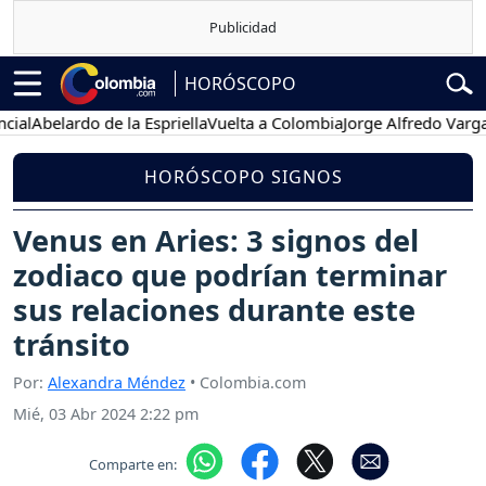
HORÓSCOPO
belardo de la Espriella
Vuelta a Colombia
Jorge Alfredo Vargas
Gus
HORÓSCOPO SIGNOS
Venus en Aries: 3 signos del
zodiaco que podrían terminar
sus relaciones durante este
tránsito
Por:
Alexandra Méndez
• Colombia.com
Mié, 03 Abr 2024 2:22 pm
Comparte en: