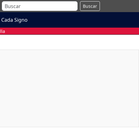
Buscar
 Cada Signo
lla