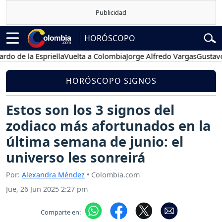
HORÓSCOPO
 la Espriella
Vuelta a Colombia
Jorge Alfredo Vargas
Gustavo Petr
HORÓSCOPO SIGNOS
Estos son los 3 signos del
zodiaco más afortunados en la
última semana de junio: el
universo les sonreirá
Por:
Alexandra Méndez
• Colombia.com
Jue, 26 Jun 2025 2:27 pm
Comparte en: