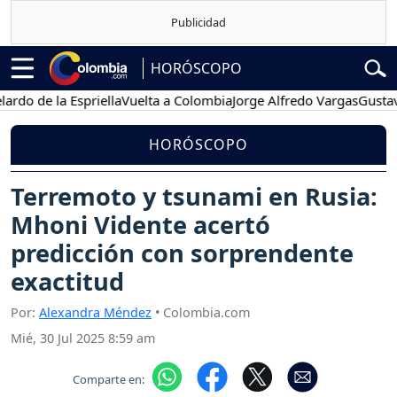
HORÓSCOPO
 de la Espriella
Vuelta a Colombia
Jorge Alfredo Vargas
Gustavo P
HORÓSCOPO
Terremoto y tsunami en Rusia:
Mhoni Vidente acertó
predicción con sorprendente
exactitud
Por:
Alexandra Méndez
• Colombia.com
Mié, 30 Jul 2025 8:59 am
Comparte en: