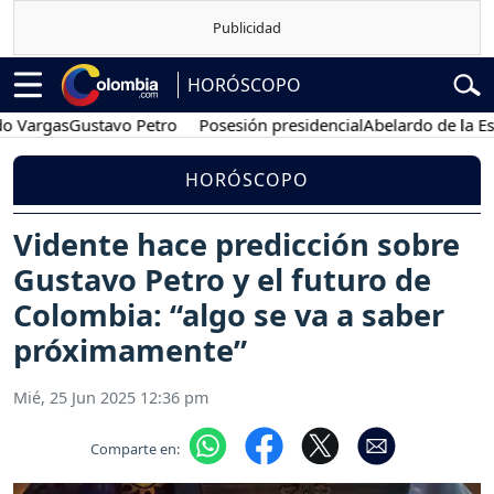
HORÓSCOPO
gas
Gustavo Petro
Posesión presidencial
Abelardo de la Espriella
HORÓSCOPO
Vidente hace predicción sobre
Gustavo Petro y el futuro de
Colombia: “algo se va a saber
próximamente”
Mié, 25 Jun 2025 12:36 pm
Comparte en: