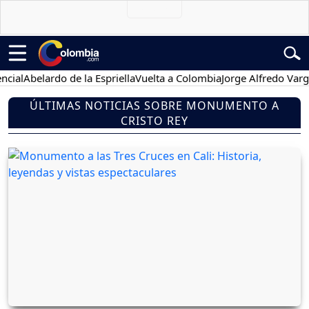
cial
Abelardo de la Espriella
Vuelta a Colombia
Jorge Alfredo Varga
ÚLTIMAS NOTICIAS SOBRE MONUMENTO A
CRISTO REY