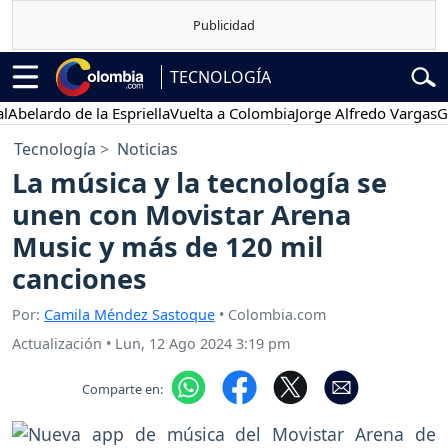
TECNOLOGÍA
ardo de la Espriella
Vuelta a Colombia
Jorge Alfredo Vargas
Gustav
Tecnología
Noticias
La música y la tecnología se
unen con Movistar Arena
Music y más de 120 mil
canciones
Por:
Camila Méndez Sastoque
• Colombia.com
Actualización
•
Lun, 12 Ago 2024 3:19 pm
Comparte en: