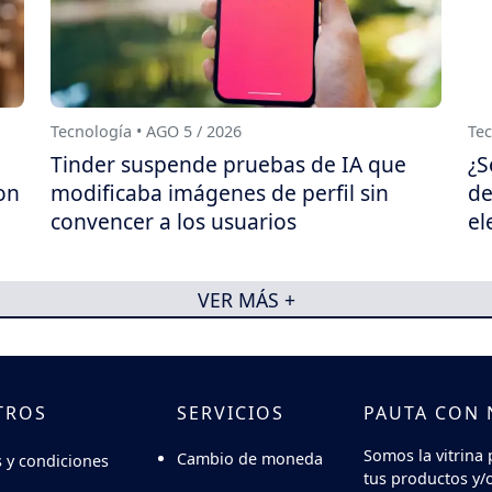
Tecnología • AGO 5 / 2026
Tec
Tinder suspende pruebas de IA que
¿S
on
modificaba imágenes de perfil sin
de
convencer a los usuarios
el
VER MÁS +
TROS
SERVICIOS
PAUTA CON
Somos la vitrina 
Cambio de moneda
 y condiciones
tus productos y/o