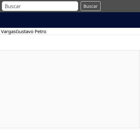
Buscar
 Vargas
Gustavo Petro