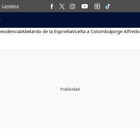
Cartelera
s
esidencial
Abelardo de la Espriella
Vuelta a Colombia
Jorge Alfredo