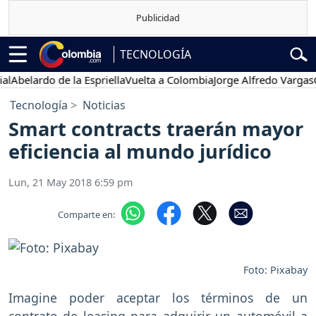
TECNOLOGÍA
elardo de la Espriella
Vuelta a Colombia
Jorge Alfredo Vargas
Gust
Tecnología
Noticias
Smart contracts traerán mayor
eficiencia al mundo jurídico
Lun, 21 May 2018 6:59 pm
Comparte en:
Foto: Pixabay
Imagine poder aceptar los términos de un
contrato de leasing para adquirir un automóvil a