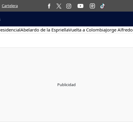
Cartelera
s
esidencial
Abelardo de la Espriella
Vuelta a Colombia
Jorge Alfredo