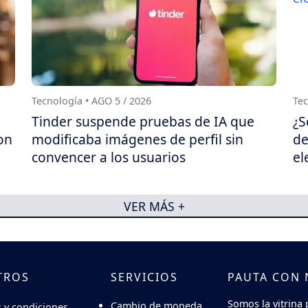
Tecnología • AGO 5 / 2026
Tec
Tinder suspende pruebas de IA que
¿S
on
modificaba imágenes de perfil sin
de
convencer a los usuarios
el
VER MÁS +
TROS
SERVICIOS
PAUTA CON
Somos la vitrina 
Cambio de moneda
 y condiciones