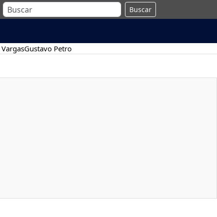
Buscar
 Vargas
Gustavo Petro