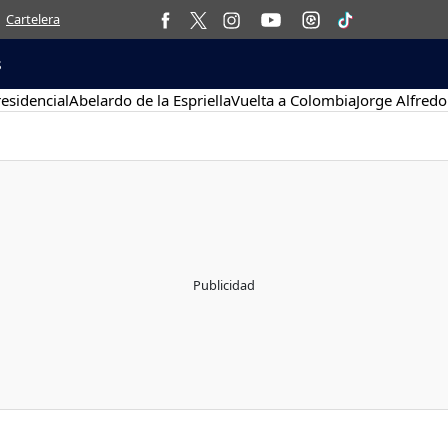
Cartelera
s
esidencial
Abelardo de la Espriella
Vuelta a Colombia
Jorge Alfredo