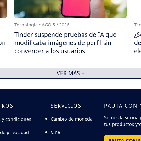
Tecnología • AGO 5 / 2026
Tec
Tinder suspende pruebas de IA que
¿S
on
modificaba imágenes de perfil sin
de
convencer a los usuarios
el
VER MÁS +
TROS
SERVICIOS
PAUTA CON
Somos la vitrina 
Cambio de moneda
 y condiciones
tus productos y/o
Cine
 de privacidad