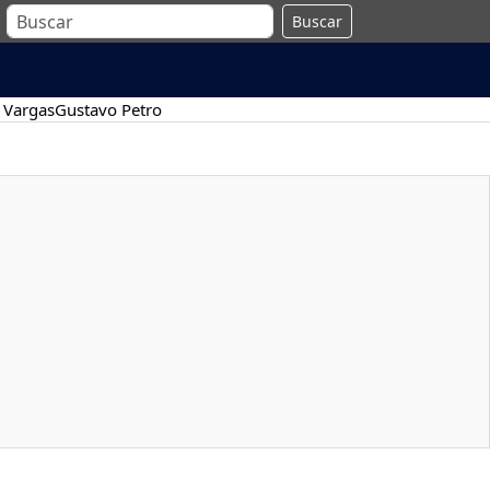
Buscar
 Vargas
Gustavo Petro