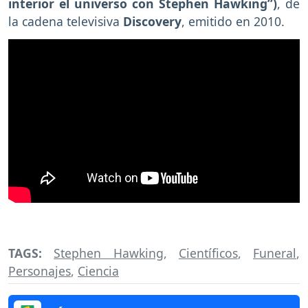
interior el universo con Stephen Hawking”)
, de
la cadena televisiva
Discovery
, emitido en 2010.
TAGS:
Stephen Hawking
,
Científicos
,
Funeral
,
Personajes
,
Ciencia