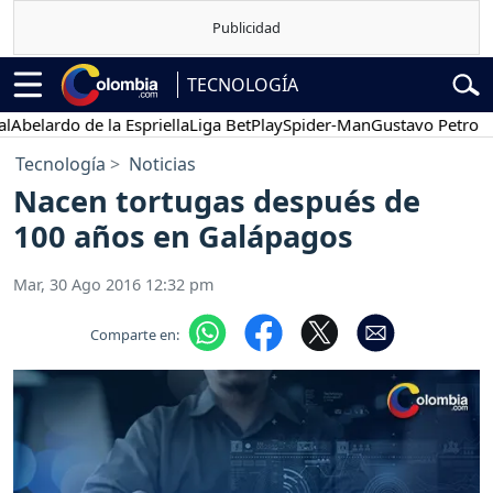
TECNOLOGÍA
elardo de la Espriella
Liga BetPlay
Spider-Man
Gustavo Petro
Pos
Tecnología
Noticias
Nacen tortugas después de
100 años en Galápagos
Mar, 30 Ago 2016 12:32 pm
Comparte en: