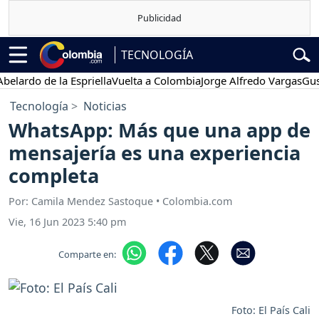
TECNOLOGÍA
rdo de la Espriella
Vuelta a Colombia
Jorge Alfredo Vargas
Gustavo
Tecnología
Noticias
WhatsApp: Más que una app de
mensajería es una experiencia
completa
Por: Camila Mendez Sastoque • Colombia.com
Vie, 16 Jun 2023 5:40 pm
Comparte en:
Foto: El País Cali