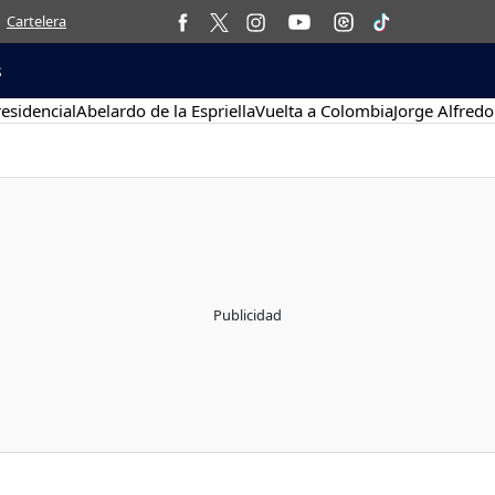
Cartelera
s
esidencial
Abelardo de la Espriella
Vuelta a Colombia
Jorge Alfredo