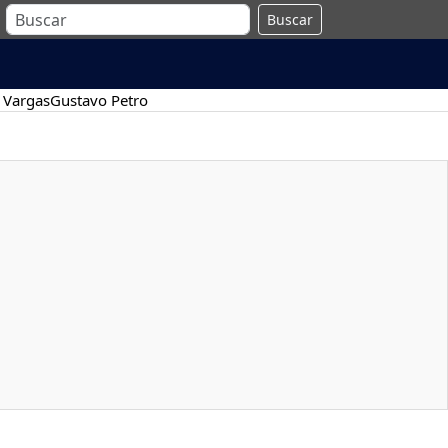
Buscar
 Vargas
Gustavo Petro